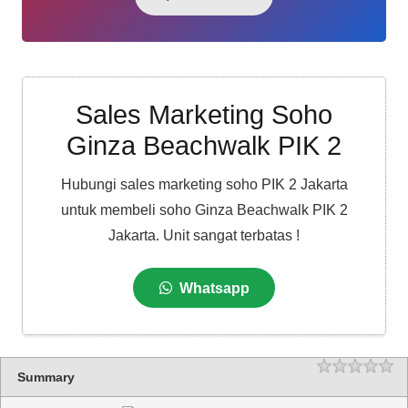
Sales Marketing Soho
Ginza Beachwalk PIK 2
Hubungi sales marketing soho PIK 2 Jakarta
untuk membeli soho Ginza Beachwalk PIK 2
Jakarta. Unit sangat terbatas !
Whatsapp
Rating
1 
2 
3 
4 
5 
Summary