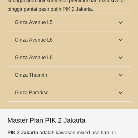
sebagai area unit komersial premium dan ekslusive di
pinggir pantai pasir putih PIK 2 Jakarta.
Ginza Avenue L5
Ginza Avenue L6
Ginza Avenue L8
Ginza Thamrin
Ginza Paradise
Master Plan PIK 2 Jakarta
PIK 2 Jakarta
adalah kawasan mixed-use baru di